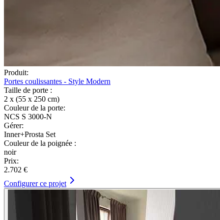
Produit:
Portes coulissantes - Style Modern
Taille de porte :
2 x (55 x 250 cm)
Couleur de la porte:
NCS S 3000-N
Gérer:
Inner+Prosta Set
Couleur de la poignée :
noir
Prix:
2.702 €
Configurer ce projet