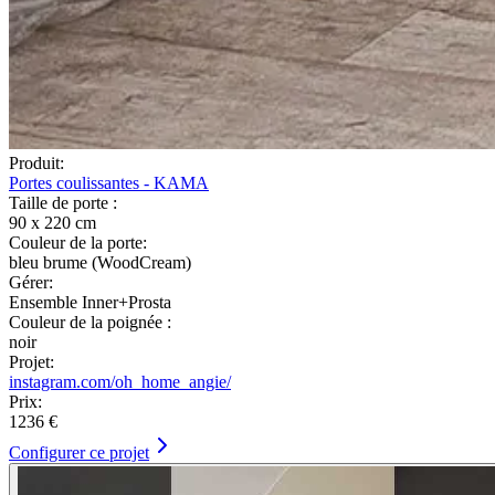
Produit:
Portes coulissantes - KAMA
Taille de porte :
90 x 220 cm
Couleur de la porte:
bleu brume (WoodCream)
Gérer:
Ensemble Inner+Prosta
Couleur de la poignée :
noir
Projet:
instagram.com/oh_home_angie/
Prix:
1236 €
Configurer ce projet